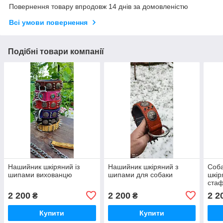
Повернення товару впродовж 14 днів за домовленістю
Всі умови повернення
Подібні товари компанії
Нашийник шкіряний із
Нашийник шкіряний з
Соб
шипами вихованцю
шипами для собаки
шкір
ста
2 200
2 200
2 2
₴
₴
Купити
Купити