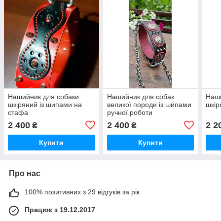
Нашийник для собаки
Нашийник для собак
Наши
шкіряний із шипами на
великої породи із шипами
шкір
стафа
ручної роботи
2 400
2 400
2 2
₴
₴
Купити
Купити
Про нас
100% позитивних з 29 відгуків за рік
Працює з 19.12.2017