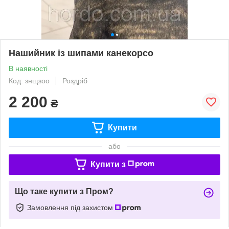
Нашийник із шипами канекорсо
В наявності
Код: знщзоо
Роздріб
2 200
₴
Купити
або
Купити з
Що таке купити з Пром?
Замовлення під захистом