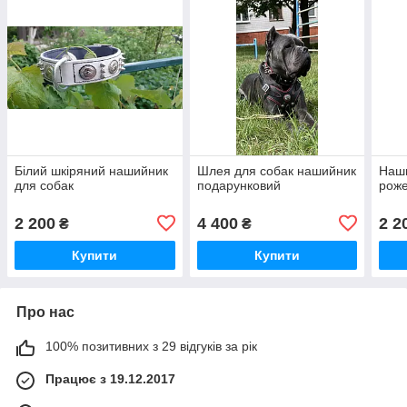
Білий шкіряний нашийник
Шлея для собак нашийник
Наши
для собак
подарунковий
роже
2 200
4 400
2 2
₴
₴
Купити
Купити
Про нас
100% позитивних з 29 відгуків за рік
Працює з 19.12.2017