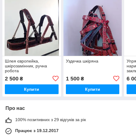
Шлея європейка,
Уздечка шкіряна
Упря
шкірозамінник, ручна
нари
робота
закл
2 500
1 500
6 0
₴
₴
Купити
Купити
Про нас
100% позитивних з 29 відгуків за рік
Працює з 19.12.2017