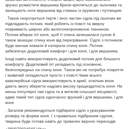
зручно розмістити вершника.Криля кріпляться до льончика та
захищають ноги вершника від стикань із пружною і путлищем
. Також скорочується тертя і знос частин сідла.під льончик же
підкладають потник, який роблять із повсті та зверху
покривають шкірою або вологонепроникною тканиною.
Потник вбирає піт коня, щоб її спина залишалася сухою й
також захищає спину коня від перегрівання. Сідло з потником
буде менше ковзати й натирати спину коня. Потник
забезпечує додатковий комфорт і для коня, і для вершника.
Іноді навіть використовують додатковий потник для більшого
комфорту. Додатковий піт укладають під основною,
безпосередньо на спину коня. Також він не потребує покриття
і зазвичай складається просто з повсті.Чаже всього
кавалерійські сідла використовують в армії, оскільки вони
дають змогу зберегти надовго високу працездатність коня. Не
менш популярні такі сідла та в жителів сільської місцевості,
адже такий тип сідла одночасно зручний і для вершника, і для
коня
. Загалом рекомендується підбирати сідло з урахуванням
розміру та форми коня. І з правильно підібраним сідлом,
тварина буде готова навіть до тривалих верхніх переходів.
+380970934949 Viber