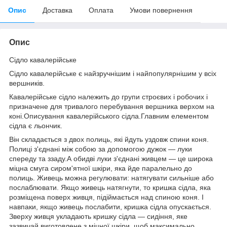
Опис
Доставка
Оплата
Умови повернення
Опис
Сідло кавалерійське
Сідло кавалерійське є найзручнішим і найпопулярнішим у всіх
вершників.
Кавалерійське сідло належить до групи строєвих і робочих і
призначене для тривалого перебування вершника верхом на
коні.Описування кавалерійського сідла.Главним елементом
сідла є льончик.
Він складається з двох полиць, які йдуть уздовж спини коня.
Полиці з'єднані між собою за допомогою дужок — луки
спереду та ззаду.А обидві луки з'єднані живцем — це широка
міцна смуга сиром'ятної шкіри, яка йде паралельно до
полиць. Живець можна регулювати: натягувати сильніше або
послаблювати. Якщо живець натягнути, то кришка сідла, яка
розміщена поверх живця, підіймається над спиною коня. І
навпаки, якщо живець послабити, кришка сідла опускається.
Зверху живця укладають кришку сідла — сидіння, яке
зазвичай виготовлене з міцної шкіри, щоб максимально