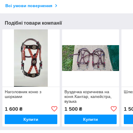
Всі умови повернення
Подібні товари компанії
Наголовник коню з
Вуздечка коричнева на
Шлея
шорками
коня.Кантар, капейстра,
вузька
1 600
1 500
1 5
₴
₴
Купити
Купити