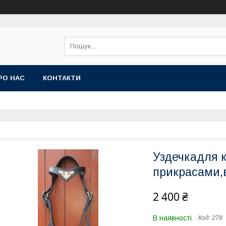
РО НАС
КОНТАКТИ
Уздечкадля к
прикрасами,
2 400 ₴
В наявності
Код:
278