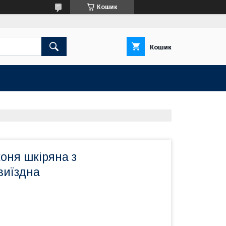
Кошик
Кошик
оня шкіряна з
виїздна