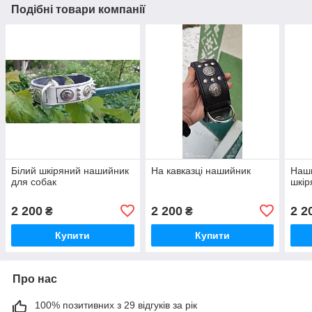
Подібні товари компанії
Білий шкіряний нашийник
На кавказці нашийник
Наши
для собак
шкір
2 200
2 200
2 2
₴
₴
Купити
Купити
Про нас
100% позитивних з 29 відгуків за рік