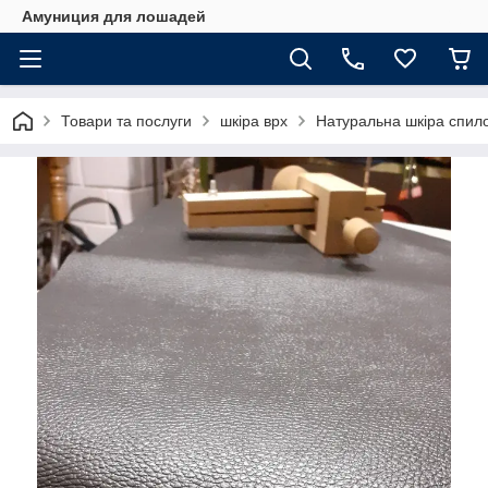
Амуниция для лошадей
Товари та послуги
шкіра врх
Натуральна шкіра спило