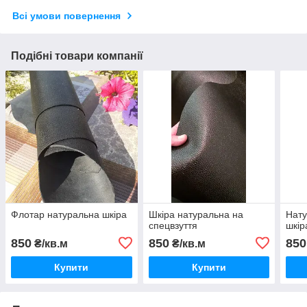
Всі умови повернення
Подібні товари компанії
Флотар натуральна шкіра
Шкіра натуральна на
Нату
спецвзуття
шкір
850
850
850
₴/кв.м
₴/кв.м
Купити
Купити